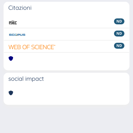
Citazioni
ND
ND
ND
social impact