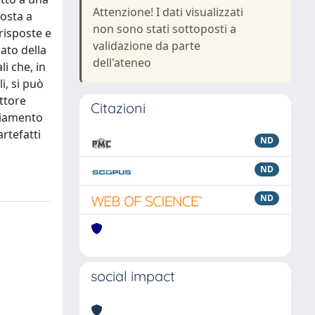
Attenzione! I dati visualizzati
posta a
non sono stati sottoposti a
risposte e
validazione da parte
zato della
dell'ateneo
i che, in
i, si può
ettore
Citazioni
mbiamento
artefatti
ND
ND
ND
social impact