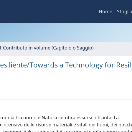
Home
Sfogli
1 Contributo in volume (Capitolo o Saggio)
resiliente/Towards a Technology for Resil
monia tra uomo e Natura sembra essersi infranta. La
 intensivo delle risorse materiali e vitali dei fiumi, dei bosch
 e l’esponenziale aumento dei consumi di suolo hanno condo