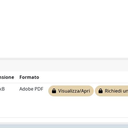
nsione
Formato
 kB
Adobe PDF
Visualizza/Apri
Richiedi un