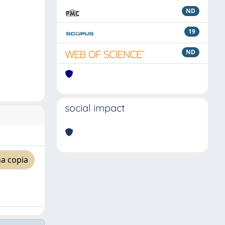
ND
19
ND
social impact
a copia