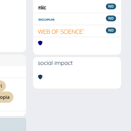
ND
ND
ND
social impact
i
copia