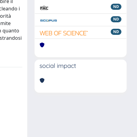
ire il
ND
cleando i
orità
ND
imite
 in quanto
ND
ostrandosi
social impact