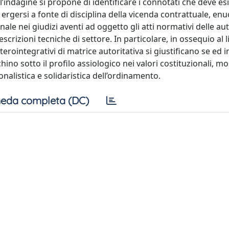
 l’indagine si propone di identificare i connotati che deve esib
rgersi a fonte di disciplina della vicenda contrattuale, enu
ale nei giudizi aventi ad oggetto gli atti normativi delle aut
crizioni tecniche di settore. In particolare, in ossequio al l
i eterointegrativi di matrice autoritativa si giustificano se ed
no sotto il profilo assiologico nei valori costituzionali, m
onalistica e solidaristica dell’ordinamento.
eda completa (DC)