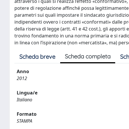
attraverso i quali si realizza l’effetto «conformativo»,
potere di regolazione affinché possa legittimamente e
parametri sui quali impostare il sindacato giurisdizion
indipendenti ovvero i contratti «conformati» dalle pres
della riserva di legge (artt. 41 e 42 cost.), gli apport
trovino fondamento in una norma primaria e si radichi
in linea con l’ispirazione (non «mercatista», ma) pers
Scheda completa
Scheda breve
Sch
Anno
2012
Lingua/e
Italiano
Formato
STAMPA