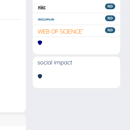
ND
ND
ND
social impact