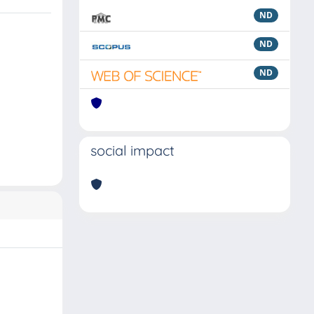
ND
ND
ND
social impact