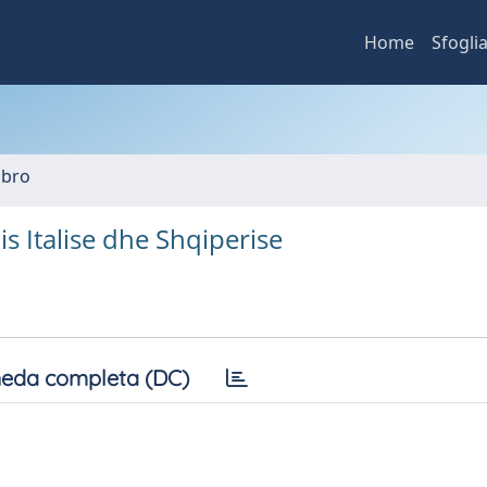
Home
Sfogli
ibro
s Italise dhe Shqiperise
eda completa (DC)