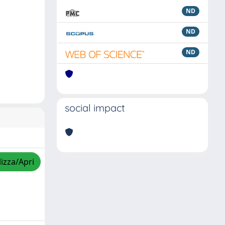
ND
ND
ND
social impact
lizza/Apri