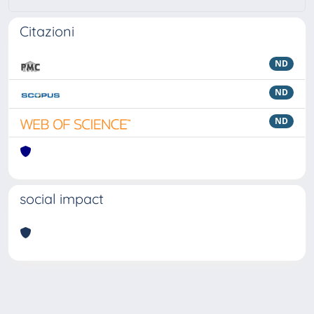
Citazioni
ND
ND
ND
social impact