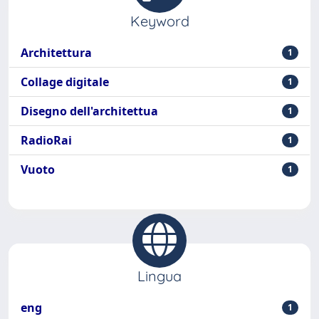
Keyword
Architettura
1
Collage digitale
1
Disegno dell'architettua
1
RadioRai
1
Vuoto
1
Lingua
eng
1