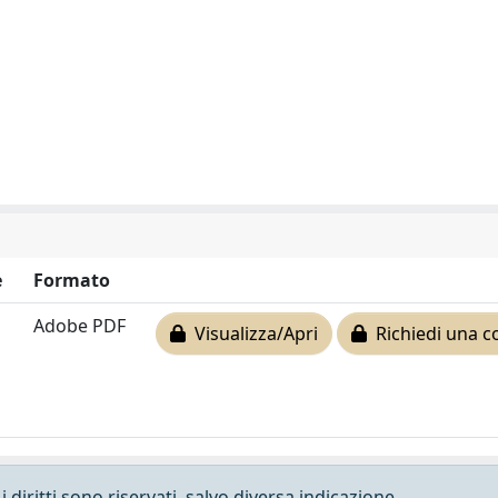
e
Formato
Adobe PDF
Visualizza/Apri
Richiedi una c
 diritti sono riservati, salvo diversa indicazione.