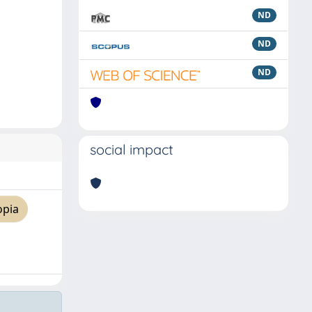
ND
ND
ND
social impact
opia