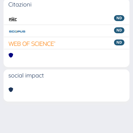
Citazioni
ND
ND
ND
social impact
Powered by
IRIS
-
about IRIS
-