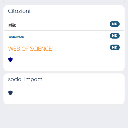
Citazioni
ND
ND
ND
social impact