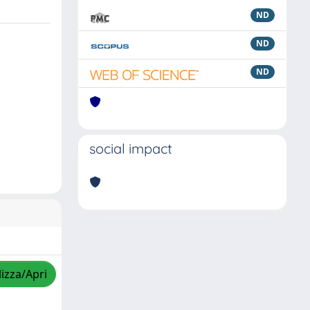
ND
ND
ND
social impact
lizza/Apri