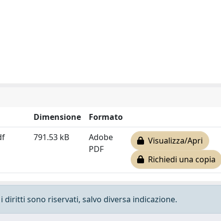
Dimensione
Formato
df
791.53 kB
Adobe
Visualizza/Apri
PDF
Richiedi una copia
 diritti sono riservati, salvo diversa indicazione.