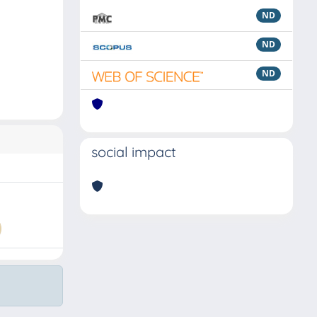
ND
ND
ND
social impact