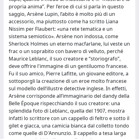
propria anima”. Per l’eroe di cui si parla in questo
saggio, Arsène Lupin, l’abito è molto più di un
accessorio, ma piuttosto come ha scritto Liana
Nissim per Flaubert: «una rete tematica e un
sistema semiotico». Arsène non indossa, come
Sherlock Holmes un eterno macfarlane, lui veste un
frac o un soprabito con bavero di velluto, perché
Maurice Leblanc, il suo creatore e “storiografo”,
deve offrire l'immagine di un gentiluomo francese.
Fu il suo amico, Pierre Lafitte, un giovane editore, a
sottoporgli la creazione di un eroe molto francese
sul modello dell’illustre detective inglese. In effetti,
Arsène corrisponde all’immaginario del dandy della
Belle Époque rispecchiando il suo creatore: una
splendida foto di Leblanc, quella del 1907, mostra
infatti lo scrittore con un cappello di feltro e sotto il
gilet e giacca, una camicia bianca dal colletto tondo
come quelle di D'Annunzio. Il cappello a tesa larga