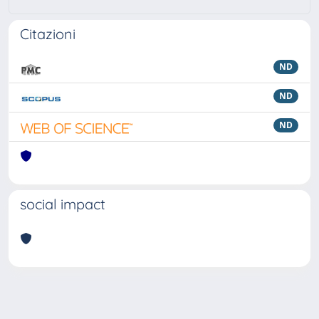
Citazioni
ND
ND
ND
social impact