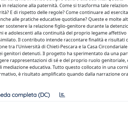
 in relazione alla paternità. Come si trasforma tale relazion
rità? E di rispetto delle regole? Come continuare ad esercita
 anche alle pratiche educative quotidiane? Queste e molte al
er sostenere la relazione figlio-genitore durante la detenzi
mbini e adolescenti alla continuità del proprio legame affettivo 
lato. Il contributo intende raccontare finalità e risultati 
ne tra l'Università di Chieti-Pescara e la Casa Circondariale 
 dei genitori detenuti. Il progetto ha sperimentato da una par
ere rappresentazioni di sé e del proprio ruolo genitoriale, d
i mediazione educativa. Tutto questo collocato in una corn
rmativo, è risultato amplificato quando dalla narrazione oral
eda completa (DC)