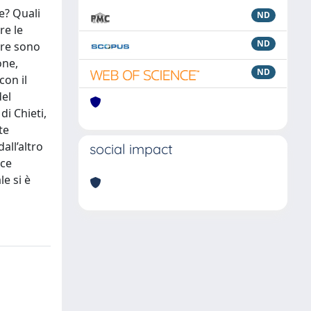
e? Quali
ND
re le
ND
tre sono
one,
ND
con il
del
di Chieti,
te
all’altro
social impact
ice
e si è