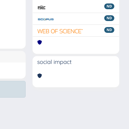
ND
ND
ND
social impact