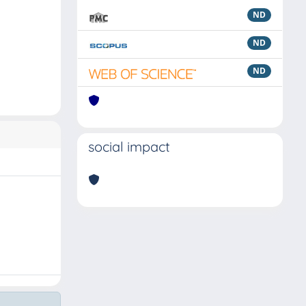
ND
ND
ND
social impact