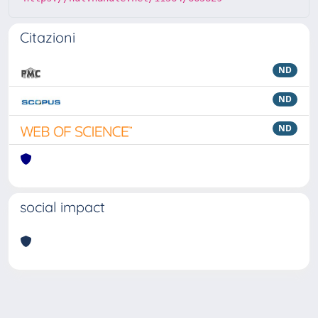
Citazioni
ND
ND
ND
social impact