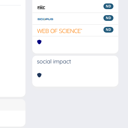
ND
ND
ND
social impact