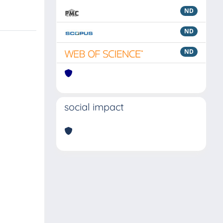
ND
ND
ND
social impact