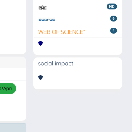
ND
6
4
social impact
a/Apri