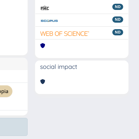
ND
ND
ND
social impact
opia