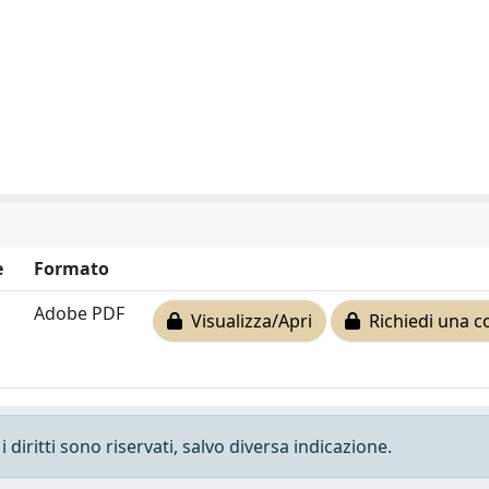
e
Formato
Adobe PDF
Visualizza/Apri
Richiedi una c
 diritti sono riservati, salvo diversa indicazione.