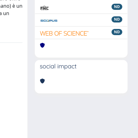
mano) è un
ND
da un
ND
ND
social impact