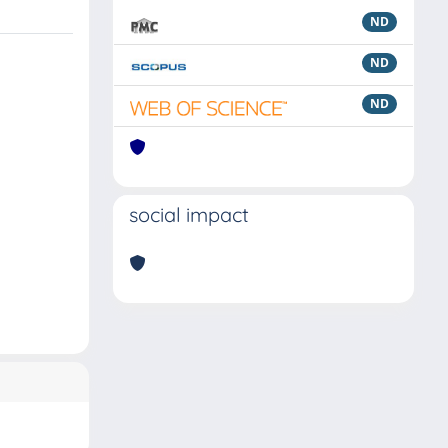
ND
ND
ND
social impact