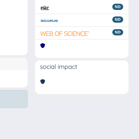
ND
ND
ND
social impact