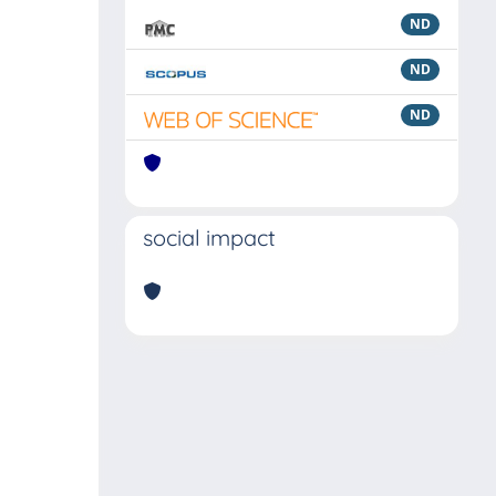
ND
ND
ND
social impact