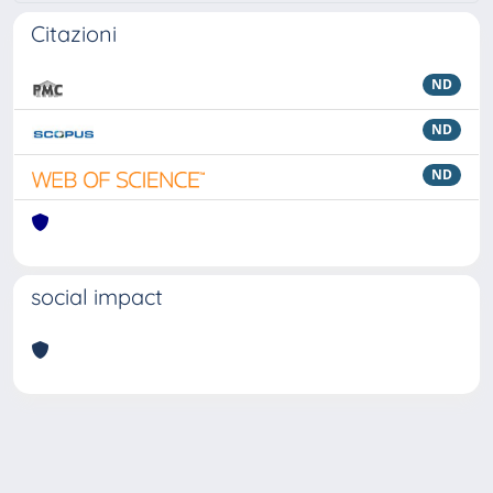
Citazioni
ND
ND
ND
social impact