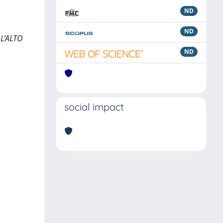
ND
ND
L’ALTO
ND
social impact