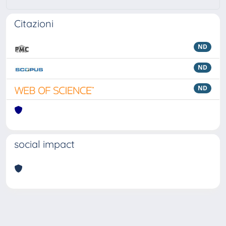
Citazioni
ND
ND
ND
social impact