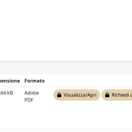
ensione
Formato
.64 kB
Adobe
Visualizza/Apri
Richiedi 
PDF