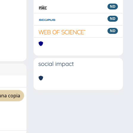
ND
ND
ND
social impact
una copia