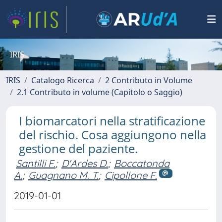
IRIS
IRIS
Catalogo Ricerca
2 Contributo in Volume
2.1 Contributo in volume (Capitolo o Saggio)
I biomarcatori nella stratificazione
del rischio. Cosa aggiungono nella
gestione del paziente.
Santilli F.
;
D'Ardes D.
;
Boccatonda
A.
;
Guagnano M. T.
;
Cipollone F.
2019-01-01