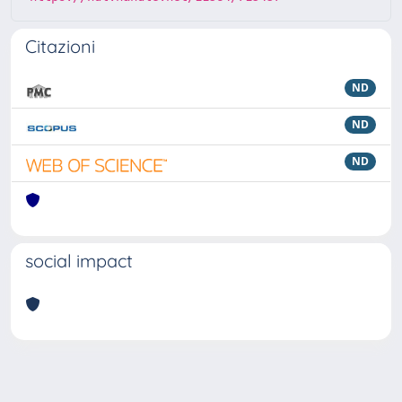
Citazioni
ND
ND
ND
social impact