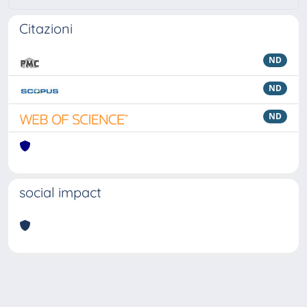
Citazioni
ND
ND
ND
social impact