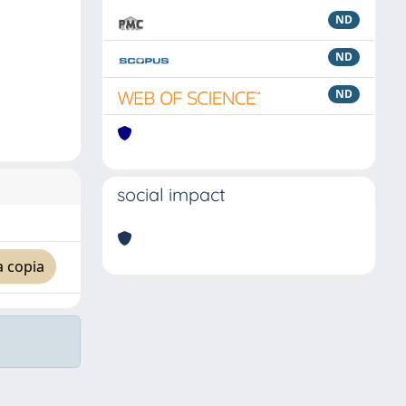
ND
ND
ND
social impact
a copia