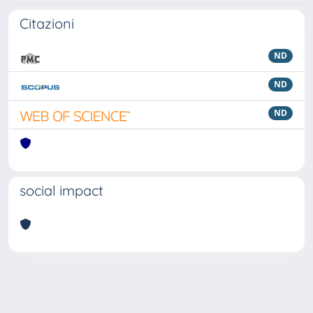
Citazioni
ND
ND
ND
social impact