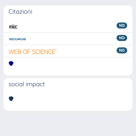
Citazioni
ND
ND
ND
social impact