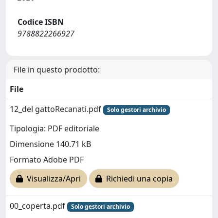
Codice ISBN
9788822266927
File in questo prodotto:
File
12_del gattoRecanati.pdf
Solo gestori archivio
Tipologia: PDF editoriale
Dimensione 140.71 kB
Formato Adobe PDF
Visualizza/Apri
Richiedi una copia
00_coperta.pdf
Solo gestori archivio