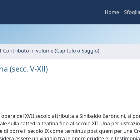
Home
Sfogli
1 Contributo in volume (Capitolo o Saggio)
a (secc. V-XII)
era del XVII secolo attribuita a Sinibaldo Baroncini, si p
e sulla cattedra teatina fino al secolo XII. Una perlustrazi
tte di porre il secolo IX come terminus post quem per una C
dera essere un viaggio tra le opere erudite e le testimoni