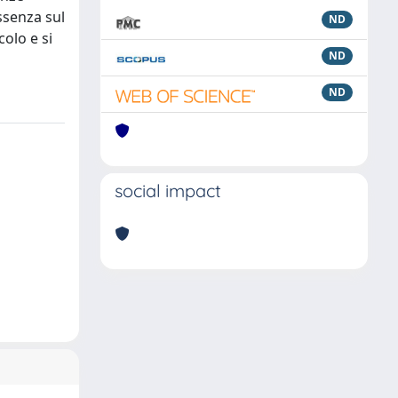
assenza sul
ND
colo e si
ND
ND
social impact