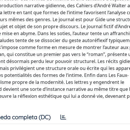
 production narrative gidienne, des Cahiers d’André Walter 
ettre en tant que formes de l’intime favorisent l’analyse cr
tours mêmes des genres. Le journal est pour Gide une struc
sujet et objet de son propre discours. Le journal fictif d’And
 mise en abyme. Dans les soties, l’auteur tente un affranc
ludes tente de se dissocier du geste autoréflexif typique
-ci s’impose comme forme en mesure de montrer l’auteur aux 
an, qui constitue un premier pas vers le “roman”, présente 
ont désormais perdu leur pouvoir structurel. Les récits gidi
ais privilégient une structure orale ou écrite qui les appar
es potentialités des formes de l’intime. Enfin dans Les Faux-
lisme propre de la modernité. Les lettres y engendrent le
 devient une sorte d’instance narrative au même titre que 
uvre la réflexion esthétique qui lui a donné vie, devenant p
eda completa (DC)