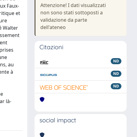
Attenzione! I dati visualizzati
aux Faux-
non sono stati sottoposti a
itique et
validazione da parte
ture
dell'ateneo
ré Walter
hissement
ment
Citazioni
prises
une
ND
ens, au
ente à
ND
ND
le
ar là-
social impact