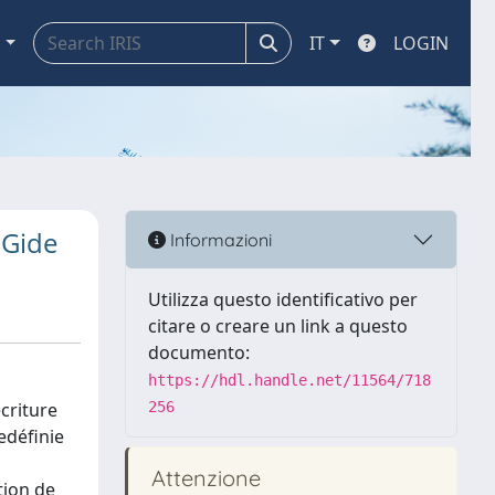
a
IT
LOGIN
 Gide
Informazioni
Utilizza questo identificativo per
citare o creare un link a questo
documento:
https://hdl.handle.net/11564/718
écriture
256
edéfinie
Attenzione
tion de