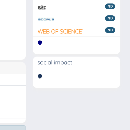
ND
ND
ND
social impact