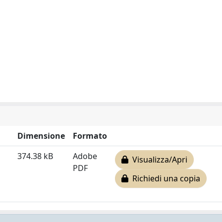
Dimensione
Formato
374.38 kB
Adobe
Visualizza/Apri
PDF
Richiedi una copia