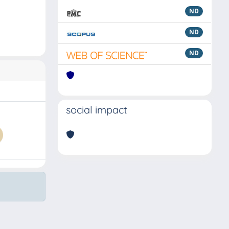
ND
ND
ND
social impact