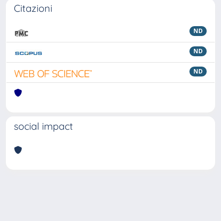
Citazioni
ND
ND
ND
social impact
Powered by
IRIS
-
about IRIS
-