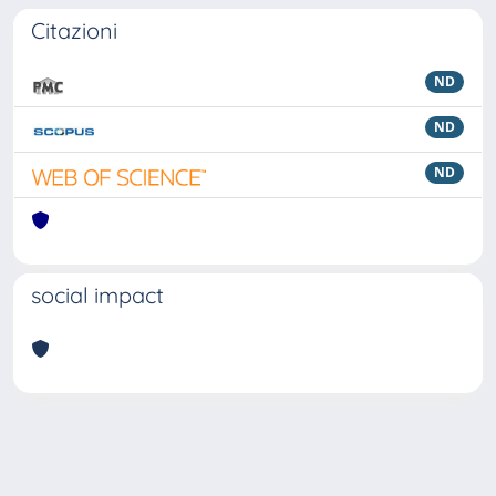
Citazioni
ND
ND
ND
social impact