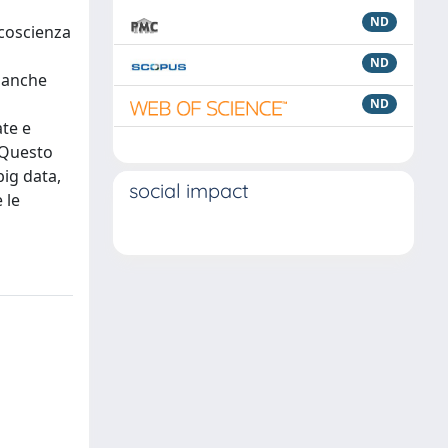
ND
 coscienza
ND
o anche
ND
ate e
. Questo
big data,
social impact
 le