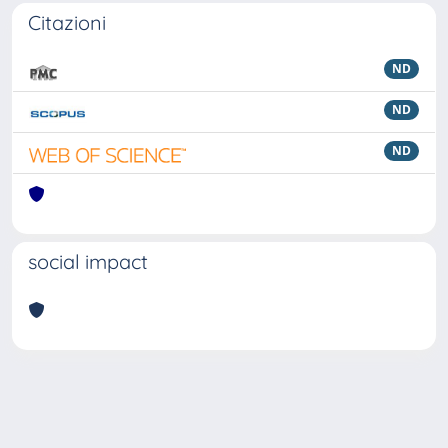
Citazioni
ND
ND
ND
social impact