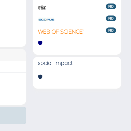
ND
ND
ND
social impact