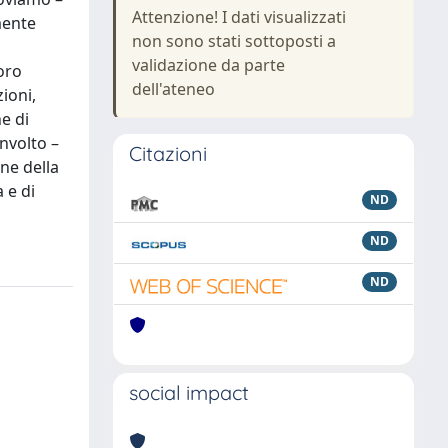
Attenzione! I dati visualizzati
mente
non sono stati sottoposti a
validazione da parte
oro
dell'ateneo
zioni,
he di
nvolto –
Citazioni
one della
 e di
ND
ND
ND
social impact