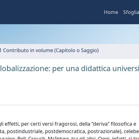
Home
Sfogli
1 Contributo in volume (Capitolo o Saggio)
globalizzazione: per una didattica universi
fetti, per certi versi fragorosi, della “deriva” filosofica e
ta, postindustriale, postdemocratica, postrazionale), celeb
ine, Bell, Crouch, McIntyre, tra gli altri. Oggi, infatti, ci t