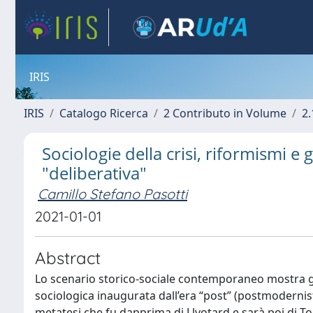
IRIS
IRIS
Catalogo Ricerca
2 Contributo in Volume
2.
Sociologie della crisi, riformismi e 
"deliberativa"
Camillo Stefano Pasotti
2021-01-01
Abstract
Lo scenario storico-sociale contemporaneo mostra gli ef
sociologica inaugurata dall’era “post” (postmodernis
metatesi che fu dapprima di Llyotard e sarà poi di Toura